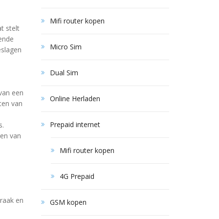
Mifi router kopen
 stelt
rende
Micro Sim
eslagen
Dual Sim
van een
Online Herladen
ten van
Prepaid internet
s.
ren van
Mifi router kopen
4G Prepaid
praak en
GSM kopen