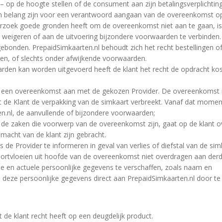
– op de hoogte stellen of de consument aan zijn betalingsverplichtin
van belang zijn voor een verantwoord aangaan van de overeenkomst o
rzoek goede gronden heeft om de overeenkomst niet aan te gaan, is 
e weigeren of aan de uitvoering bijzondere voorwaarden te verbinden.
gebonden. PrepaidSimkaarten.nl behoudt zich het recht bestellingen o
en, of slechts onder afwijkende voorwaarden.
arden kan worden uitgevoerd heeft de klant het recht de opdracht ko
ant een overeenkomst aan met de gekozen Provider. De overeenkomst
 de Klant de verpakking van de simkaart verbreekt. Vanaf dat momen
.nl, de aanvullende of bijzondere voorwaarden;
van de zaken die voorwerp van de overeenkomst zijn, gaat op de klant 
macht van de klant zijn gebracht.
s de Provider te informeren in geval van verlies of diefstal van de sim
 voortvloeien uit hoofde van de overeenkomst niet overdragen aan der
cte en actuele persoonlijke gegevens te verschaffen, zoals naam en
in deze persoonlijke gegevens direct aan PrepaidSimkaarten.nl door t
at de klant recht heeft op een deugdelijk product.