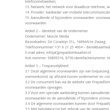
telefoonnetwerken;
13. Netwerk: het netwerk voor draadloze telefonie, 
14. Provider: Aanbieder van mobiele telecommunicati
15. Aanvullende of bijzondere voorwaarden: voorwaar
voorwaarden.
Artikel 2 – Identiteit van de ondernemer
Ondernemer: Muscle Media
Bezoekadres: De Corantijn 31L, 1689AN te Zwaag
Telefoonnummer: +31 6 21 25 4004 – Bereikbaarheid:
E-mail adres: info[at]prepaidsimkaarten.nl
KvK-nummer: 50895516, BTW-identifactienummer: 
Artikel 3 – Toepasselijkheid
3.1 Deze algemene voorwaarden zijn van toepassing
overeenkomst op afstand tussen ondernemer en cons
3.2 De consument kan via de website van PrepaidSim
voorwaarden opvragen.
3.3 Voor een speciale aanbieding kunnen aanvullende 
voorwaarden en de aanvullende of bijzondere voorwa
3.4 De algemene voorwaarden kunnen door PrepaidSim
3.5 Met betrekking tot het gebruik van de simkaarte