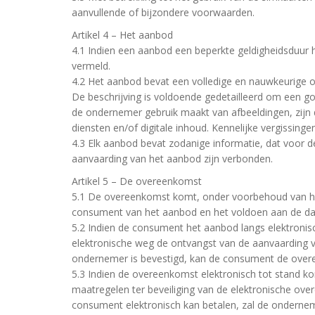
aanvullende of bijzondere voorwaarden.
Artikel 4 – Het aanbod
4.1 Indien een aanbod een beperkte geldigheidsduur h
vermeld.
4.2 Het aanbod bevat een volledige en nauwkeurige o
De beschrijving is voldoende gedetailleerd om een 
de ondernemer gebruik maakt van afbeeldingen, zij
diensten en/of digitale inhoud. Kennelijke vergissing
4.3 Elk aanbod bevat zodanige informatie, dat voor de
aanvaarding van het aanbod zijn verbonden.
Artikel 5 – De overeenkomst
5.1 De overeenkomst komt, onder voorbehoud van het
consument van het aanbod en het voldoen aan de da
5.2 Indien de consument het aanbod langs elektronis
elektronische weg de ontvangst van de aanvaarding 
ondernemer is bevestigd, kan de consument de over
5.3 Indien de overeenkomst elektronisch tot stand k
maatregelen ter beveiliging van de elektronische ove
consument elektronisch kan betalen, zal de onderne