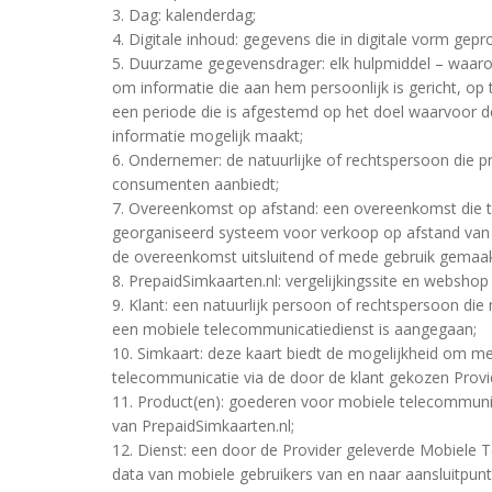
3. Dag: kalenderdag;
4. Digitale inhoud: gegevens die in digitale vorm ge
5. Duurzame gegevensdrager: elk hulpmiddel – waaro
om informatie die aan hem persoonlijk is gericht, op
een periode die is afgestemd op het doel waarvoor d
informatie mogelijk maakt;
6. Ondernemer: de natuurlijke of rechtspersoon die p
consumenten aanbiedt;
7. Overeenkomst op afstand: een overeenkomst die 
georganiseerd systeem voor verkoop op afstand van pr
de overeenkomst uitsluitend of mede gebruik gemaa
8. PrepaidSimkaarten.nl: vergelijkingssite en websh
9. Klant: een natuurlijk persoon of rechtspersoon di
een mobiele telecommunicatiedienst is aangegaan;
10. Simkaart: deze kaart biedt de mogelijkheid om m
telecommunicatie via de door de klant gekozen Provi
11. Product(en): goederen voor mobiele telecommuni
van PrepaidSimkaarten.nl;
12. Dienst: een door de Provider geleverde Mobiele T
data van mobiele gebruikers van en naar aansluitpun