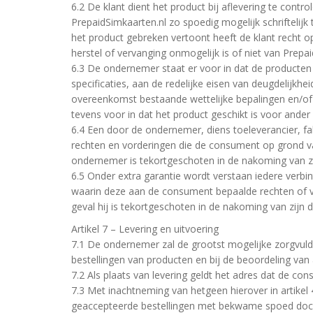
6.2 De klant dient het product bij aflevering te contr
PrepaidSimkaarten.nl zo spoedig mogelijk schriftelij
het product gebreken vertoont heeft de klant recht op
herstel of vervanging onmogelijk is of niet van Prep
6.3 De ondernemer staat er voor in dat de producte
specificaties, aan de redelijke eisen van deugdelijk
overeenkomst bestaande wettelijke bepalingen en/of
tevens voor in dat het product geschikt is voor ander
6.4 Een door de ondernemer, diens toeleverancier, fa
rechten en vorderingen die de consument op grond 
ondernemer is tekortgeschoten in de nakoming van z
6.5 Onder extra garantie wordt verstaan iedere verbi
waarin deze aan de consument bepaalde rechten of vor
geval hij is tekortgeschoten in de nakoming van zijn
Artikel 7 – Levering en uitvoering
7.1 De ondernemer zal de grootst mogelijke zorgvuldi
bestellingen van producten en bij de beoordeling van 
7.2 Als plaats van levering geldt het adres dat de 
7.3 Met inachtneming van hetgeen hierover in artike
geaccepteerde bestellingen met bekwame spoed doch ui