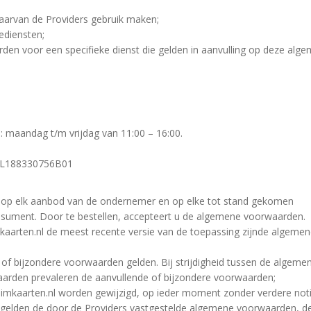
waarvan de Providers gebruik maken;
ediensten;
den voor een specifieke dienst die gelden in aanvulling op deze alg
 maandag t/m vrijdag van 11:00 – 16:00.
NL188330756B01
 op elk aanbod van de ondernemer en op elke tot stand gekomen
ument. Door te bestellen, accepteert u de algemene voorwaarden.
kaarten.nl de meest recente versie van de toepassing zijnde algeme
of bijzondere voorwaarden gelden. Bij strijdigheid tussen de algeme
arden prevaleren de aanvullende of bijzondere voorwaarden;
kaarten.nl worden gewijzigd, op ieder moment zonder verdere notif
n gelden de door de Providers vastgestelde algemene voorwaarden, d