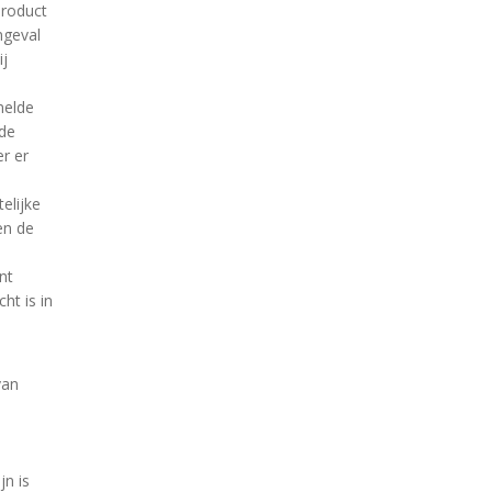
product
ngeval
ij
melde
 de
r er
elijke
en de
nt
ht is in
van
jn is