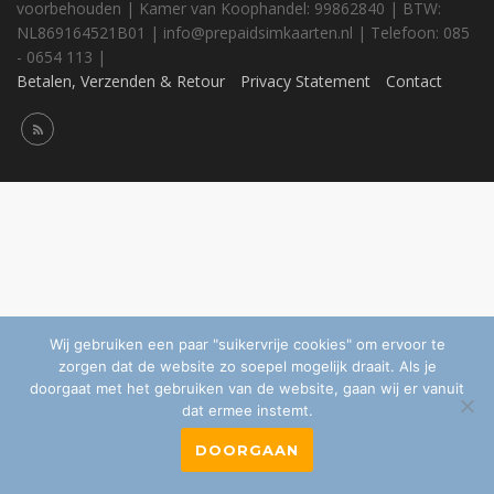
voorbehouden | Kamer van Koophandel: 99862840 | BTW:
NL869164521B01 | info@prepaidsimkaarten.nl | Telefoon: 085
- 0654 113 |
Betalen, Verzenden & Retour
Privacy Statement
Contact
Wij gebruiken een paar "suikervrije cookies" om ervoor te
zorgen dat de website zo soepel mogelijk draait. Als je
doorgaat met het gebruiken van de website, gaan wij er vanuit
dat ermee instemt.
DOORGAAN