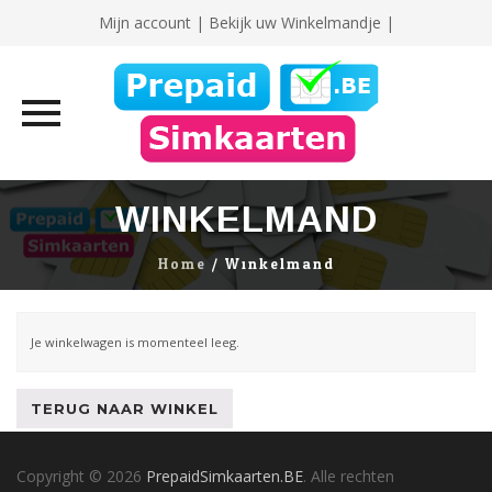
Mijn account
|
Bekijk uw Winkelmandje |
Skip
WINKELMAND
to
content
Home
/
Winkelmand
Je winkelwagen is momenteel leeg.
TERUG NAAR WINKEL
Copyright © 2026
PrepaidSimkaarten.BE
. Alle rechten