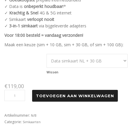
✓ Data is
onbeperkt houdbaar
!*
✓
Krachtig & Snel
4G & 5G internet
✓ Simkaart
verloopt nooit
✓
3-in-1 simkaart
via bijgeleverde adapters
Voor 18:00 besteld = vandaag verzonden!
Maak een keuze (sim + 10 GB, sim + 30 GB, of sim + 100 GB):
SIMKAART + DATA KEUZE:
Wissen
€
119,00
TOEVOEGEN AAN WINKELWAGEN
Artikelnummer:
N/B
Categorie:
Simkaarten