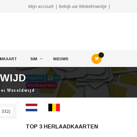
Mijn account
|
Bekijk uw Winkelmandje |
IMKAART
SIM
NIEUWS
WIJD
wei Wereldwijd
× 332)
TOP 3 HERLAADKAARTEN