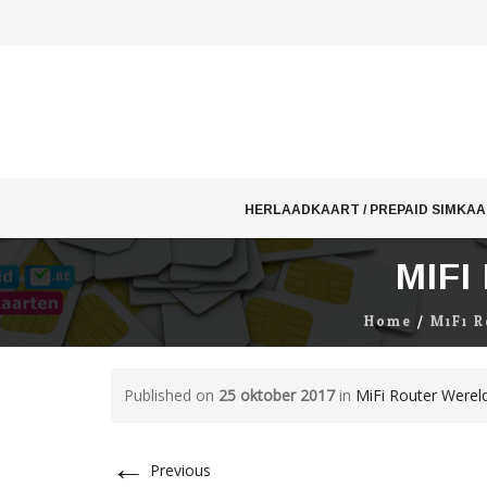
Skip
to
HERLAADKAART / PREPAID SIMKA
content
MIF
Home
/
MiFi R
Published on
25 oktober 2017
in
MiFi Router Werel
←
Previous