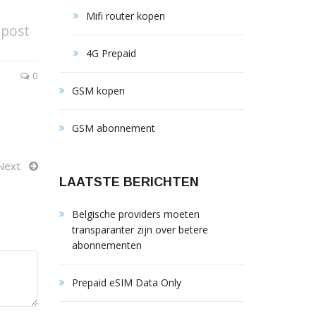
Mifi router kopen
 post
4G Prepaid
0
GSM kopen
GSM abonnement
Next
LAATSTE BERICHTEN
Belgische providers moeten
transparanter zijn over betere
abonnementen
Prepaid eSIM Data Only