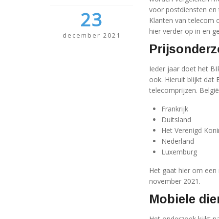
voor postdiensten en 
23
Klanten van telecom o
hier verder op in en 
december 2021
Prijsonderz
Ieder jaar doet het B
ook. Hieruit blijkt d
telecomprijzen. België
Frankrijk
Duitsland
Het Verenigd Konin
Nederland
Luxemburg
Het gaat hier om een
november 2021.
Mobiele die
Het onderzoek kijkt n