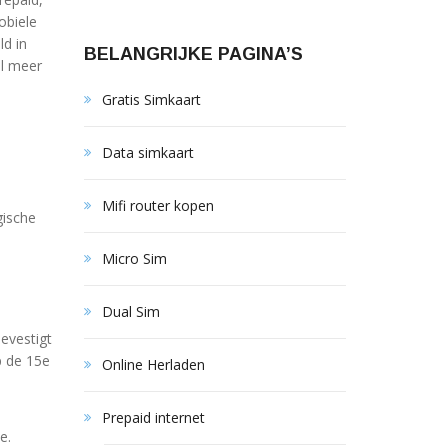
obiele
ld in
BELANGRIJKE PAGINA’S
el meer
Gratis Simkaart
Data simkaart
Mifi router kopen
gische
Micro Sim
Dual Sim
evestigt
p de 15e
Online Herladen
Prepaid internet
e.