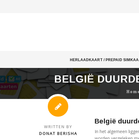
Skip
to
HERLAADKAART / PREPAID SIMKA
content
BELGIË DUURD
Hom
België duurd
WRITTEN BY
In het algemeen ligge
DONAT BERISHA
worden vergeleken met