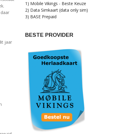
1) Mobile Vikings - Beste Keuze
ek.
2) Data Simkaart (data only sim)
 daar
3) BASE Prepaid
BESTE PROVIDER
it jaar
n
repaid,