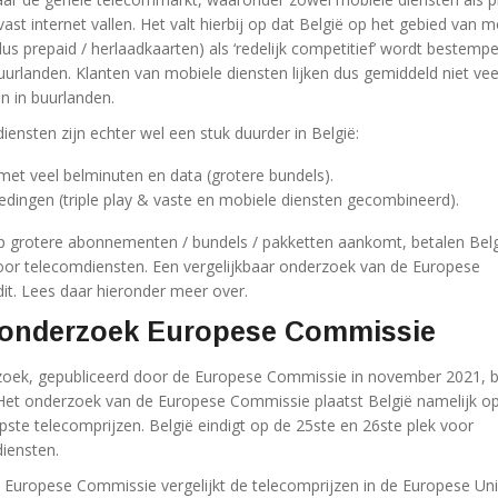
vast internet vallen. Het valt hierbij op dat België op het gebied van m
s prepaid / herlaadkaarten) als ‘redelijk competitief’ wordt bestempe
buurlanden. Klanten van mobiele diensten lijken dus gemiddeld niet ve
an in buurlanden.
ensten zijn echter wel een stuk duurder in België:
met veel belminuten en data (grotere bundels).
dingen (triple play & vaste en mobiele diensten gecombineerd).
p grotere abonnementen / bundels / pakketten aankomt, betalen Bel
r telecomdiensten. Een vergelijkbaar onderzoek van de Europese
it. Lees daar hieronder meer over.
k onderzoek Europese Commissie
rzoek, gepubliceerd door de Europese Commissie in november 2021, b
Het onderzoek van de Europese Commissie plaatst België namelijk o
ste telecomprijzen. België eindigt op de 25ste en 26ste plek voor
iensten.
Europese Commissie vergelijkt de telecomprijzen in de Europese Uni