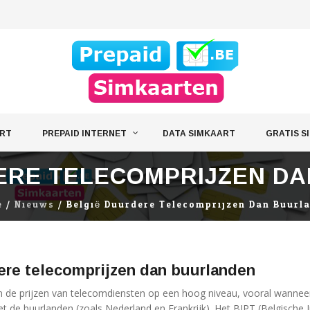
ART
PREPAID INTERNET
DATA SIMKAART
GRATIS S
ERE TELECOMPRIJZEN D
e
/
Nieuws
/
België Duurdere Telecomprijzen Dan Buurl
ere telecomprijzen dan buurlanden
n de prijzen van telecomdiensten op een hoog niveau, vooral wannee
 de buurlanden (zoals Nederland en Frankrijk). Het BIPT (Belgische I