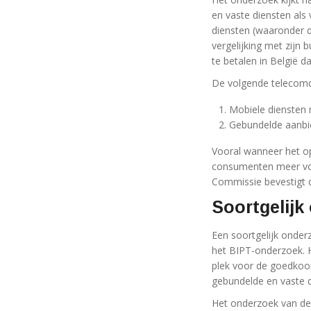
en vaste diensten als 
diensten (waaronder du
vergelijking met zijn 
te betalen in België d
De volgende telecomdi
Mobiele diensten 
Gebundelde aanbie
Vooral wanneer het o
consumenten meer voo
Commissie bevestigt d
Soortgelij
Een soortgelijk onde
het BIPT-onderzoek. 
plek voor de goedkoop
gebundelde en vaste d
Het onderzoek van de 