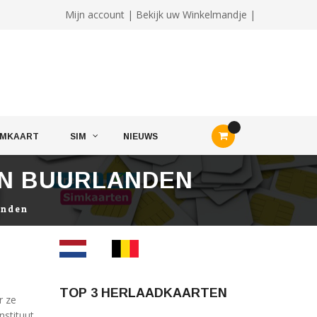
Mijn account
|
Bekijk uw Winkelmandje |
IMKAART
SIM
NIEUWS
AN BUURLANDEN
anden
TOP 3 HERLAADKAARTEN
r ze
nstituut