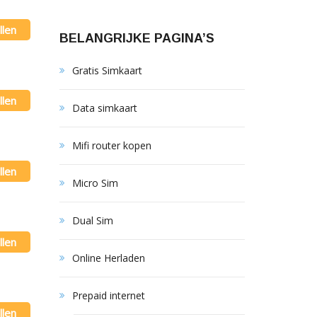
llen
BELANGRIJKE PAGINA’S
Gratis Simkaart
llen
Data simkaart
Mifi router kopen
llen
Micro Sim
Dual Sim
llen
Online Herladen
Prepaid internet
llen