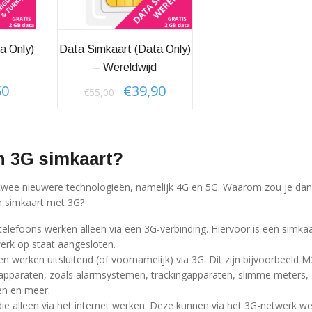
a Only)
Data Simkaart (data Only)
– Wereldwijd
50
€
39,90
nkelijke
Huidige
Oorspronkelijke
Huidige
€
55,00
prijs
prijs
prijs
is:
was:
is:
€22,50.
€55,00.
€39,90.
 3G simkaart?
 twee nieuwere technologieën, namelijk 4G en 5G. Waarom zou je da
 simkaart met 3G?
lefoons werken alleen via een 3G-verbinding. Hiervoor is een simkaa
rk op staat aangesloten.
 werken uitsluitend (of voornamelijk) via 3G. Dit zijn bijvoorbeeld 
apparaten, zoals alarmsystemen, trackingapparaten, slimme meters,
n en meer.
die alleen via het internet werken. Deze kunnen via het 3G-netwerk we