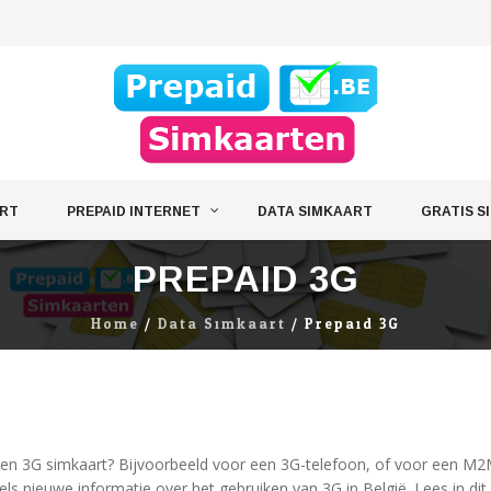
ART
PREPAID INTERNET
DATA SIMKAART
GRATIS S
PREPAID 3G
Home
/
Data Simkaart
/
Prepaid 3G
een 3G simkaart? Bijvoorbeeld voor een 3G-telefoon, of voor een M2
els nieuwe informatie over het gebruiken van 3G in België. Lees in dit 