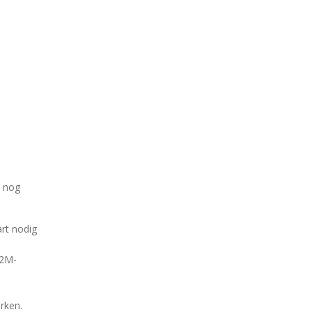
n nog
rt nodig
M2M-
rken.