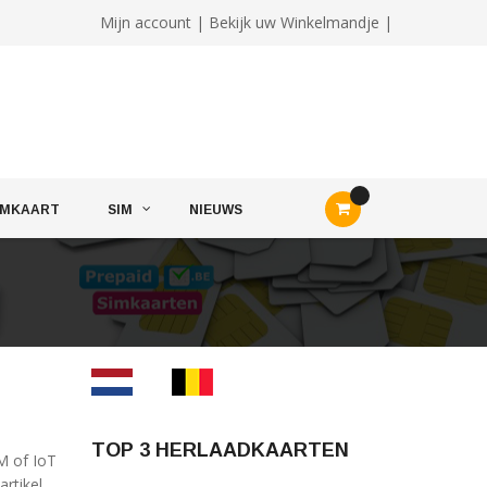
Mijn account
|
Bekijk uw Winkelmandje |
IMKAART
SIM
NIEUWS
TOP 3 HERLAADKAARTEN
M of IoT
artikel