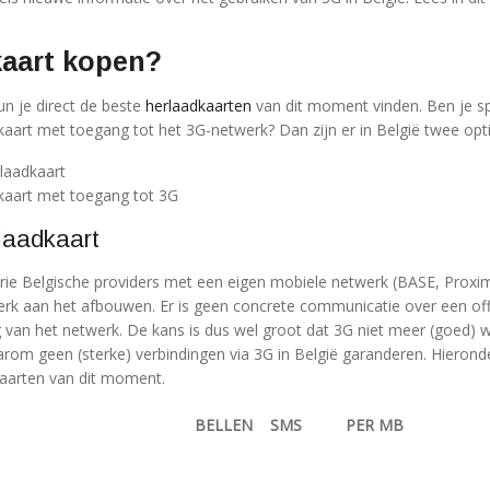
.
kaart kopen?
 je direct de beste
herlaadkaarten
van dit moment vinden. Ben je sp
aart met toegang tot het 3G-netwerk? Dan zijn er in België twee opti
laadkaart
kaart met toegang tot 3G
laadkaart
 drie Belgische providers met een eigen mobiele netwerk (BASE, Proxi
k aan het afbouwen. Er is geen concrete communicatie over een off
ng van het netwerk. De kans is dus wel groot dat 3G niet meer (goed) w
rom geen (sterke) verbindingen via 3G in België garanderen. Hieronde
kaarten van dit moment.
BELLEN
SMS
PER MB