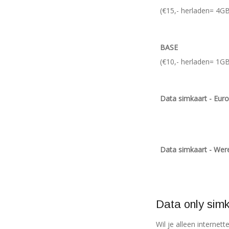
(€15,- herladen= 4GB
BASE
(€10,- herladen= 1GB
Data simkaart - Eur
Data simkaart - Wer
Data only sim
Wil je alleen interne