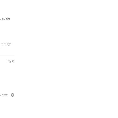
 dat de
 post
0
Next