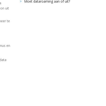
Moet dataroaming aan of uit?
a
on uit
meer te
imus en
data