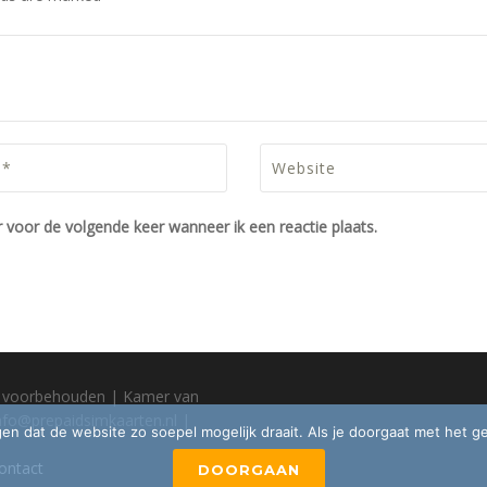
 voor de volgende keer wanneer ik een reactie plaats.
en voorbehouden | Kamer van
nfo@prepaidsimkaarten.nl
|
gen dat de website zo soepel mogelijk draait. Als je doorgaat met het g
ontact
DOORGAAN