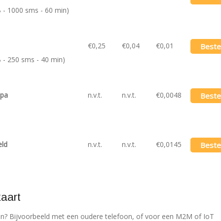
 - 1000 sms - 60 min)
€0,25
€0,04
€0,01
Beste
 - 250 sms - 40 min)
opa
n.v.t.
n.v.t.
€0,0048
Beste
eld
n.v.t.
n.v.t.
€0,0145
Beste
kaart
tten? Bijvoorbeeld met een oudere telefoon, of voor een M2M of IoT