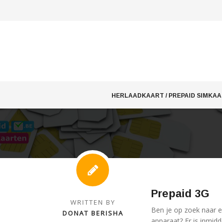
Skip
to
HERLAADKAART / PREPAID SIMKA
content
Prepaid 3G
WRITTEN BY
Ben je op zoek naar 
DONAT BERISHA
apparaat? Er is inmidd