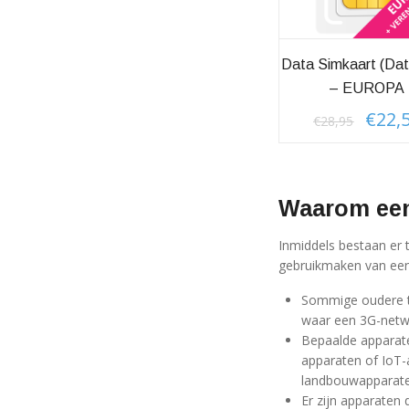
Data Simkaart (dat
– EUROPA
€
22,
Oorspro
€
28,95
prijs
was:
€28,95.
Waarom een
Inmiddels bestaan er
gebruikmaken van een
Sommige oudere te
waar een 3G-netwe
Bepaalde apparaten
apparaten of IoT-
landbouwapparate
Er zijn apparaten 