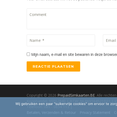
Mijn naam, e-mail en site bewaren in deze browser
Copyright © 2026
PrepaidSimkaarten.BE
. Alle recht
Koophandel: 99862840 | BTW: NL869164521B01 |
i
Wij gebruiken een paar "suikervrije cookies" om ervoor te zor
Telefoon: 085 - 0654 113 |
Betalen, Verzenden & Retour
Privacy Statement
C