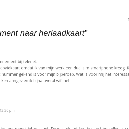
ent naar herlaadkaart
”
nement bij telenet.
repaidkaart omdat ik van mijn werk een dual sim smartphone kreeg. I
t nummer gekend is voor mijn bijberoep. Wat is voor mij het interess
ken aangezien ik bijna overal wifi heb.
12:50 pm
 jou het meest interessant. Deze simkaart kun je direct bestellen via 