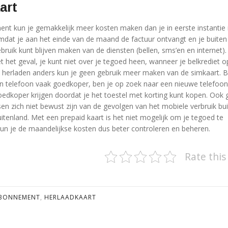
art
t kun je gemakkelijk meer kosten maken dan je in eerste instantie 
dat je aan het einde van de maand de factuur ontvangt en je buiten
uik kunt blijven maken van de diensten (bellen, sms’en en internet). D
t het geval, je kunt niet over je tegoed heen, wanneer je belkrediet o
 herladen anders kun je geen gebruik meer maken van de simkaart. B
 telefoon vaak goedkoper, ben je op zoek naar een nieuwe telefoo
oedkoper krijgen doordat je het toestel met korting kunt kopen. Ook 
en zich niet bewust zijn van de gevolgen van het mobiele verbruik bu
uitenland. Met een prepaid kaart is het niet mogelijk om je tegoed te
kun je de maandelijkse kosten dus beter controleren en beheren.
Rate this
BONNEMENT
,
HERLAADKAART