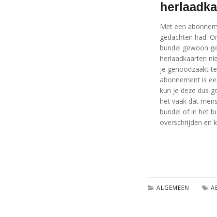
herlaadka
Met een abonnemen
gedachten had. Om
bundel gewoon gebr
herlaadkaarten nie
je genoodzaakt te
abonnement is een
kun je deze dus g
het vaak dat mens
bundel of in het b
overschrijden en 
ALGEMEEN
A