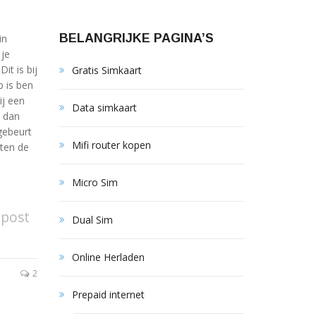
BELANGRIJKE PAGINA’S
in
 je
it is bij
Gratis Simkaart
p is ben
ij een
Data simkaart
n dan
gebeurt
Mifi router kopen
iten de
Micro Sim
 post
Dual Sim
Online Herladen
2
Prepaid internet