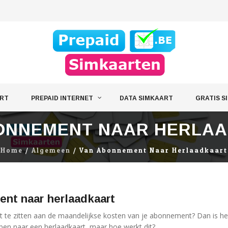
ART
PREPAID INTERNET
DATA SIMKAART
GRATIS S
ONNEMENT NAAR HERLA
Home
/
Algemeen
/
Van Abonnement Naar Herlaadkaart
nt naar herlaadkaart
t te zitten aan de maandelijkse kosten van je abonnement? Dan is he
pen naar een herlaadkaart, maar hoe werkt dit?