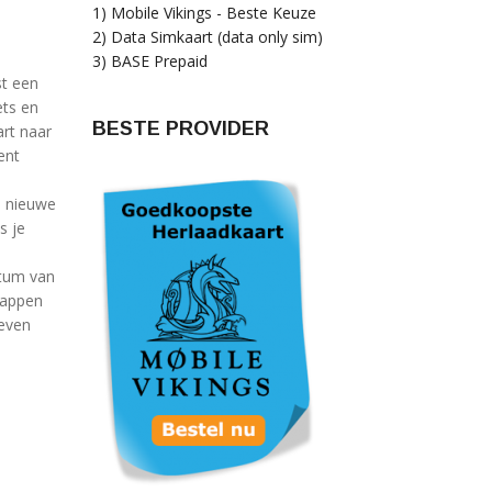
1) Mobile Vikings - Beste Keuze
2) Data Simkaart (data only sim)
3) BASE Prepaid
st een
ets en
BESTE PROVIDER
art naar
ent
e nieuwe
s je
atum van
stappen
geven