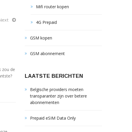
Mifi router kopen
Next
4G Prepaid
GSM kopen
GSM abonnement
k zou de
antste?
LAATSTE BERICHTEN
Belgische providers moeten
transparanter zijn over betere
abonnementen
Prepaid eSIM Data Only
onze