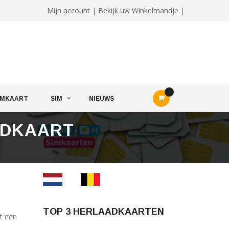
Mijn account
|
Bekijk uw Winkelmandje |
IMKAART
SIM
NIEUWS
ADKAART
TOP 3 HERLAADKAARTEN
t een