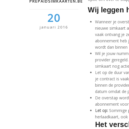
PREPAIDSIMKAARTEN.BE
Wij leggen h
20
Wanneer je overst
januari 2016
nieuwe simkaart a
vaak ontvang je z
abonnement heb je
wordt dan binnen 
Wil je jouw numme
provider geregeld.
simkaart nog actief
Let op de duur v
je contract is vaa
binnen de provide
datum omdat de prov
De overstap wordt
abonnement voor je
Let op:
Sommige pr
herlaadkaart, ook a
Het versc