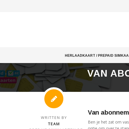
Skip
to
HERLAADKAART / PREPAID SIMKA
content
VAN AB
Van abonneme
WRITTEN BY
Ben je het zat om vas
TEAM
optie om over te stap