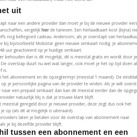
et uit
apt naar een andere provider dan moet je bij de nieuwe provider eer
anschaffen, vergelijk
hier
de tarieven. Een herlaadkaart kost (bijna) ni
elfs nog beltegoed cadeau. Andersom, als je overstapt van herlaadka
 bij bijvoorbeeld Mobistar geen nieuwe simkaart nodig. Je abonnem
48 uur geactiveerd op je huidige simkaart.
r behouden dan is dit mogelijk, dit is meestal gratis en wordt door j
 De overstap duurt nu wel wat langer, ook moet je het op tijd doen al
 is.
an het abonnement en de opzegtermijn (meestal 1 maand). De eindd
k op je persoonlijke pagina van de provider te vinden. Als je wilt over
r naar een prepaid simkaart dan kan dit meestal eerder dan de opge
ider natuurlijk blij is dat je trouwe klant blijft.
 meestal geregeld door je nieuwe provider, deze zegt dus ook het
 op (als dit al mogelijk is uiteraard).
oviders laten je betalen voor de overstap van abonnement naar
ls je bij dezelfde provider blijft.
hil tussen een abonnement en een