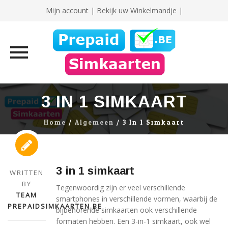
Mijn account
|
Bekijk uw Winkelmandje |
Skip
3 IN 1 SIMKAART
to
content
Home
/
Algemeen
/
3 In 1 Simkaart
3 in 1 simkaart
WRITTEN
BY
Tegenwoordig zijn er veel verschillende
TEAM
smartphones in verschillende vormen, waarbij de
PREPAIDSIMKAARTEN.BE
bijbehorende simkaarten ook verschillende
formaten hebben. Een 3-in-1 simkaart, ook wel