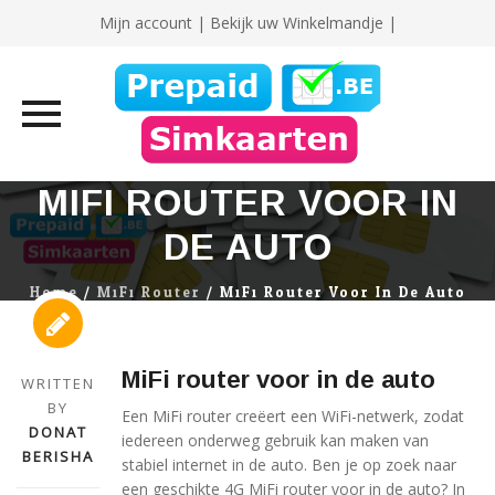
Mijn account
|
Bekijk uw Winkelmandje |
Skip
MIFI ROUTER VOOR IN
to
DE AUTO
content
Home
/
MiFi Router
/
MiFi Router Voor In De Auto
MiFi router voor in de auto
WRITTEN
BY
Een MiFi router creëert een WiFi-netwerk, zodat
DONAT
iedereen onderweg gebruik kan maken van
BERISHA
stabiel internet in de auto. Ben je op zoek naar
een geschikte 4G MiFi router voor in de auto? In