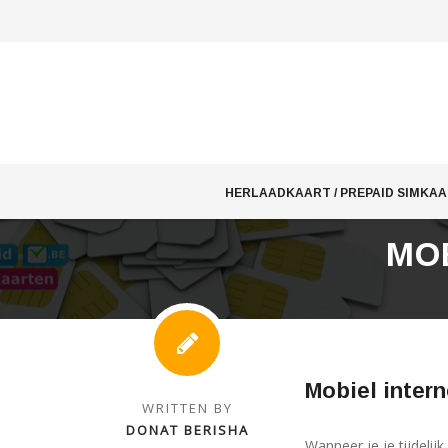
Skip
to
HERLAADKAART / PREPAID SIMKA
content
MOB
Mobiel intern
WRITTEN BY
DONAT BERISHA
Wanneer je je tijdelij