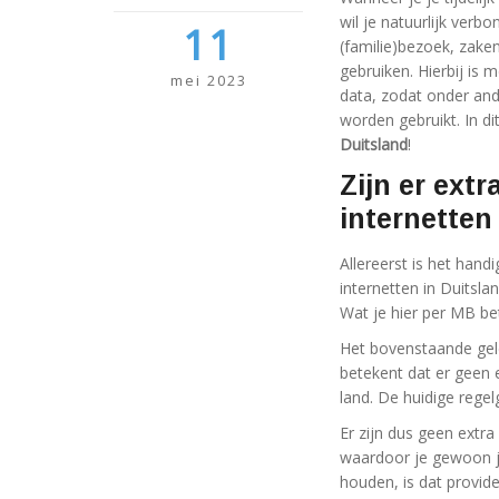
wil je natuurlijk verbo
11
(familie)bezoek, zakenr
gebruiken. Hierbij is
mei 2023
data, zodat onder and
worden gebruikt. In dit
Duitsland
!
Zijn er ext
internetten
Allereerst is het hand
internetten in Duitsl
Wat je hier per MB bet
Het bovenstaande gel
betekent dat er geen e
land. De huidige regel
Er zijn dus geen extra
waardoor je gewoon je
houden, is dat provid