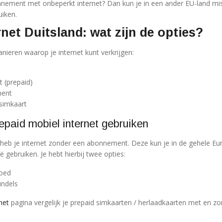
nnement met onbeperkt internet? Dan kun je in een ander EU-land mi
iken.
rnet Duitsland: wat zijn de opties?
manieren waarop je internet kunt verkrijgen:
t (prepaid)
ment
 simkaart
repaid mobiel internet gebruiken
heb je internet zonder een abonnement. Deze kun je in de gehele E
ë gebruiken. Je hebt hierbij twee opties:
goed
undels
net
pagina vergelijk je prepaid simkaarten / herlaadkaarten met en z