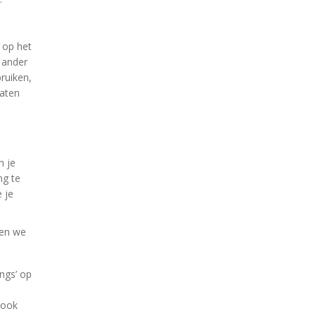
r op het
e ander
bruiken,
raten
n je
ng te
 je
den we
ings’ op
 ook