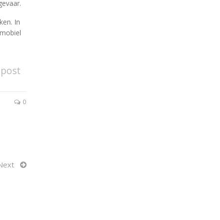
gevaar.
ken. In
 mobiel
 post
0
Next