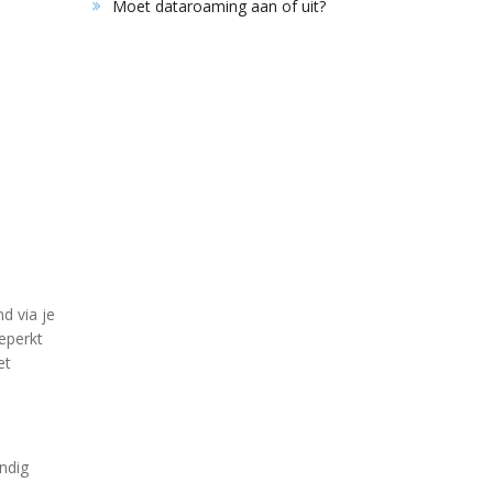
Moet dataroaming aan of uit?
d via je
beperkt
et
andig
.