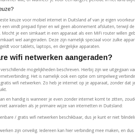
keuze?
beste keuze voor mobiel internet in Duitsland af van je eigen voorkeu
 een vindt prepaid fijner en wil geen abonnement afsluiten, terwijl d
ilt. Mocht je een simkaart in een apparaat als een MiFi router willen ge
simkaart wel aangeraden. Deze zijn namelijk speciaal voor zulke appa
geldt voor tablets, laptops, en dergelijke apparaten.
re wifi netwerken aangeraden?
erschillende mogelijkheden beschreven. Hierbij zijn we uitgegaan va
ternetverbinding. Het is namelijk ook een optie om simpelweg verbindi
atis wifi netwerken. Zo heb je internet op je apparaat, zonder dat je
ikt.
 kan en handig is wanneer je even zonder internet komt te zitten, zou
et aanraden als je primaire wijze van internetten in Duitsland:
enbare / gratis wifi netwerken beschikbaar, dus je kunt er niet ‘blindel
werken zijn onveilig. Iedereen kan hier verbinding mee maken, en dus