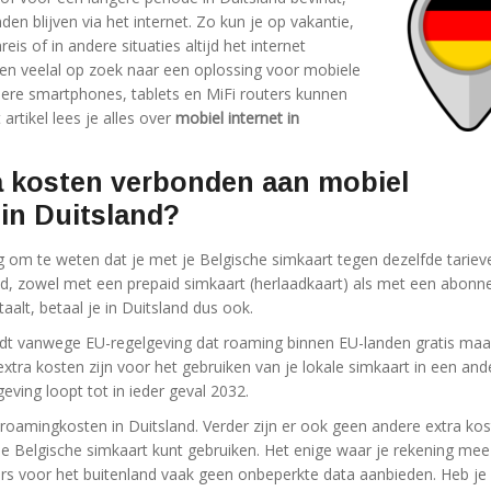
nden blijven via het internet. Zo kun je op vakantie,
eis of in andere situaties altijd het internet
 men veelal op zoek naar een oplossing voor mobiele
ere smartphones, tablets en MiFi routers kunnen
 artikel lees je alles over
mobiel internet in
ra kosten verbonden aan mobiel
 in Duitsland?
ig om te weten dat je met je Belgische simkaart tegen dezelfde tariev
and, zowel met een prepaid simkaart (herlaadkaart) als met een abon
aalt, betaal je in Duitsland dus ook.
dt vanwege EU-regelgeving dat roaming binnen EU-landen gratis maa
xtra kosten zijn voor het gebruiken van je lokale simkaart in een and
geving loopt tot in ieder geval 2032.
 roamingkosten in Duitsland. Verder zijn er ook geen andere extra kos
 Belgische simkaart kunt gebruiken. Het enige waar je rekening mee
ers voor het buitenland vaak geen onbeperkte data aanbieden. Heb je