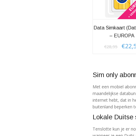
Data Simkaart (dat
– EUROPA
€
22,
Oorspro
€
28,95
prijs
was:
€28,95.
Sim only abon
Met een mobiel abonn
maandelijkse databunde
internet hebt, dat in 
buitenland beperken t
Lokale Duitse
Tenslotte kun je er no
wanneer je een Duits n