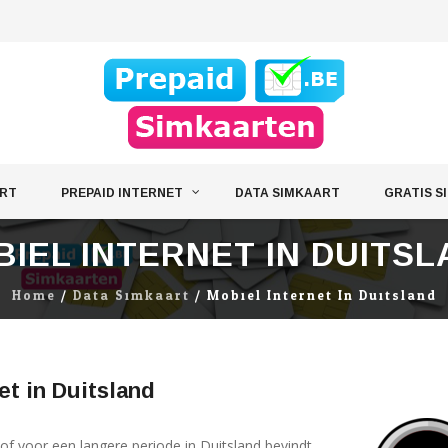
ART
PREPAID INTERNET
DATA SIMKAART
GRATIS S
IEL INTERNET IN DUITS
Home
/
Data Simkaart
/
Mobiel Internet In Duitsland
et in Duitsland
k of voor een langere periode in Duitsland bevindt,