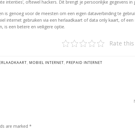
e intenties’, oftewel hackers. Dit brengt je persoonlijke gegevens in 
n is genoeg voor de meesten om een eigen dataverbinding te gebrui
el internet gebruiken via een herlaadkaart of data only kaart, of een
 is een betere en veiligere optie.
Rate this
ERLAADKAART
,
MOBIEL INTERNET
,
PREPAID INTERNET
elds are marked *