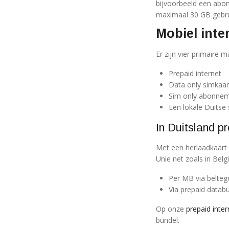
bijvoorbeeld een abo
maximaal 30 GB gebru
Mobiel inte
Er zijn vier primaire 
Prepaid internet
Data only simkaar
Sim only abonne
Een lokale Duitse
In Duitsland p
Met een herlaadkaart 
Unie net zoals in Belgi
Per MB via belte
Via prepaid datab
Op onze
prepaid inter
bundel.