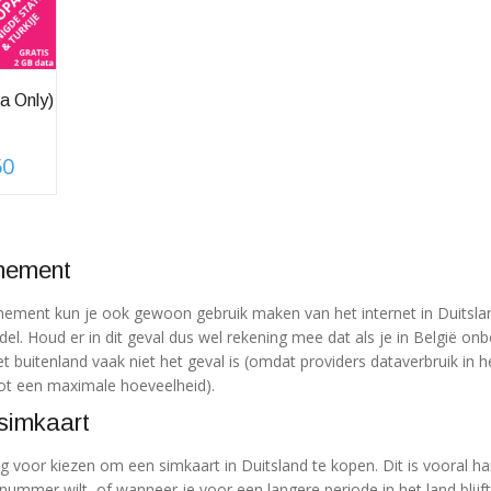
a Only)
50
nkelijke
Huidige
prijs
is:
€22,50.
nement
ement kun je ook gewoon gebruik maken van het internet in Duitslan
l. Houd er in dit geval dus wel rekening mee dat als je in België on
het buitenland vaak niet het geval is (omdat providers dataverbruik in h
ot een maximale hoeveelheid).
 simkaart
g voor kiezen om een simkaart in Duitsland te kopen. Dit is vooral h
ummer wilt, of wanneer je voor een langere periode in het land blijft