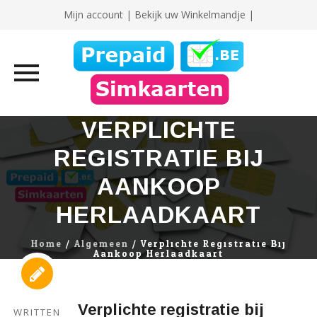
Mijn account
|
Bekijk uw Winkelmandje |
Skip
VERPLICHTE
to
REGISTRATIE BIJ
content
AANKOOP
HERLAADKAART
Home
/
Algemeen
/
Verplichte Registratie Bij
Aankoop Herlaadkaart
Verplichte registratie bij
WRITTEN