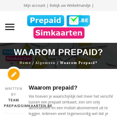
Mijn account
|
Bekijk uw Winkelmandje |
Skip
WAAROM PREPAID?
to
content
Home
/
Algemeen
/
Waarom Prepaid?
Waarom prepaid?
WRITTEN
BY
We hoeven je waarschijnlijk niet meer het verschil
TEAM
tussen een prepaid simkaart, een sim only
PREPAIDSIMKAARTEN.BE
abonnement en een mobiel abonnement uit te
leggen. Iedereen weet tegenwoordig wel dat je