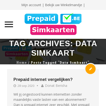
Mijn account
|
Bekijk uw Winkelmandje |
Skip
TAG ARCHIVES:
DATA
to
SIMKAART
content
Home
/
Posts Tagged "data Simkaart"
Prepaid internet vergelijken?
Donat Berisha
28 sep 2020
Wil jij ongestoord kunnen internetten zonder
maandelijks vaste lasten van een abonnement?
Dan is prepaid internet zeer geschikt. Met prepaid